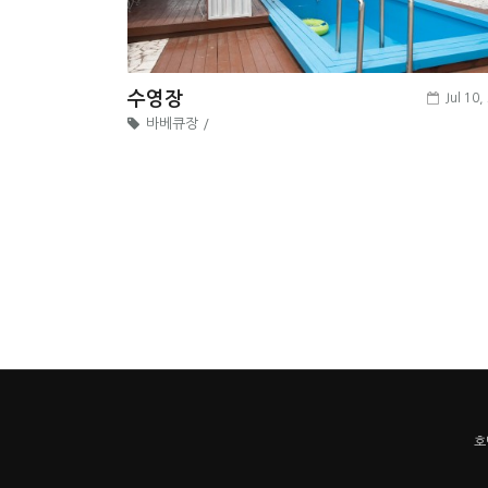
수영장
Jul 10,
바베큐장 /
호