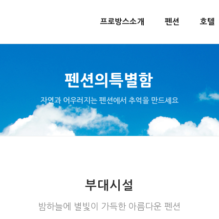
프로방스소개
펜션
호텔
펜션의특별함
자연과 어우러지는 펜션에서 추억을 만드세요
부대시설
밤하늘에 별빛이 가득한 아름다운 펜션