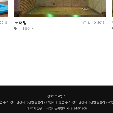
노래방
 2018
Jul 10, 2018
바베큐장 /
상호: 프로방스
텔 주소: 경기 안성시 죽산면 용설리 227번지 ㅣ 펜션 주소: 경기 안성시 죽산면 용설리 270
대표: 차진우 ㅣ 사업자등록번호: 642-24-01906