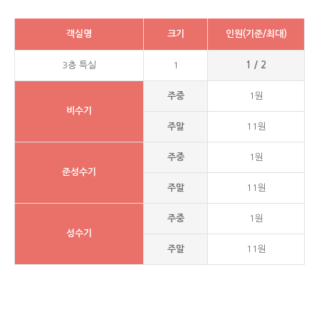
객실명
크기
인원(기준/최대)
3층 특실
1
1 / 2
주중
1원
비수기
주말
11원
주중
1원
준성수기
주말
11원
주중
1원
성수기
주말
11원